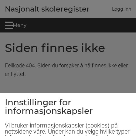
Gå til hovedinnhold
Nasjonalt skoleregister
Logg inn
Meny
Siden finnes ikke
Feilkode 404. Siden du forsøker å nå finnes ikke eller
er flyttet.
Innstillinger for
informasjonskapsler
Vi bruker informasjonskapsler (cookies) på
nettsidene våre. Under kan du velge hvilke typer