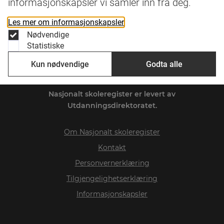
informasjonskapsler vi samler inn fra deg.
Les mer om informasjonskapsler
Nødvendige
Statistiske
Kun nødvendige
Godta alle
Nasjonalt skoleregister
er levert av
Utdanningsdirektoratet.
Om
Nasjonalt skoleregister
Kontakt
Personvernerklæring
Tilgjengelighetserklæring
Informasjonskapsler